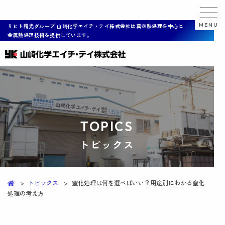
MENU
リヒト精光グループ 山崎化学エイチ・テイ株式会社は真空熱処理を中心に
金属熱処理技術を提供しています。
T
O
P
I
C
S
トピックス
トピックス
窒化処理は何を選べばいい？用途別にわかる窒化
処理の考え方