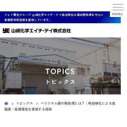
MENU
リヒト精光グループ 山崎化学エイチ・テイ株式会社は真空熱処理を中心に
金属熱処理技術を提供しています。
T
O
P
I
C
S
トピックス
トピックス
ベリリウム銅の熱処理とは？｜時効硬化による高
強度・高導電性を実現する技術