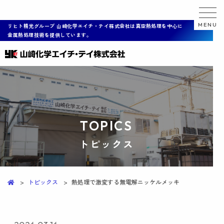
MENU
リヒト精光グループ 山崎化学エイチ・テイ株式会社は真空熱処理を中心に
金属熱処理技術を提供しています。
T
O
P
I
C
S
トピックス
トピックス
熱処理で激変する無電解ニッケルメッキ