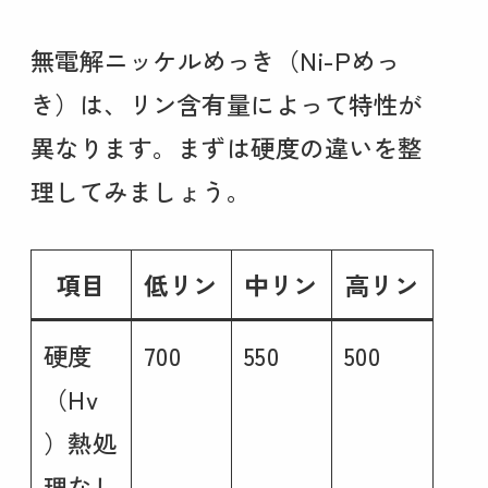
無電解ニッケルめっき（Ni-Pめっ
き）は、リン含有量によって特性が
異なります。まずは硬度の違いを整
理してみましょう。
項目
低リン
中リン
高リン
硬度
700
550
500
（Hv
）熱処
理なし