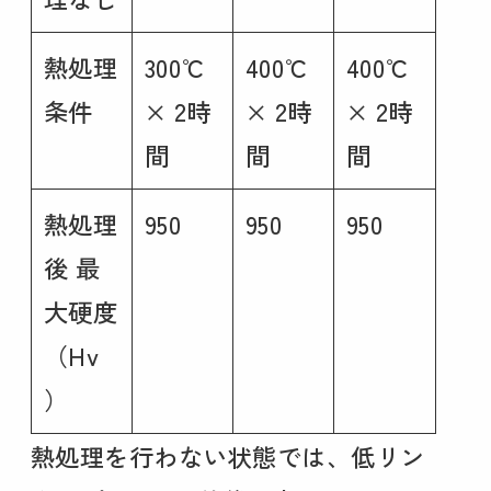
熱処理
300℃
400℃
400℃
条件
× 2時
× 2時
× 2時
間
間
間
熱処理
950
950
950
後 最
大硬度
（Hv
）
熱処理を行わない状態では、低リン